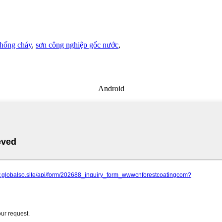
hống cháy
,
sơn công nghiệp gốc nước
,
Android