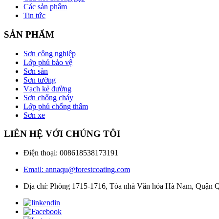
Các sản phẩm
Tin tức
SẢN PHẨM
Sơn công nghiệp
Lớp phủ bảo vệ
Sơn sàn
Sơn tường
Vạch kẻ đường
Sơn chống cháy
Lớp phủ chống thấm
Sơn xe
LIÊN HỆ VỚI CHÚNG TÔI
Điện thoại: 008618538173191
Email: annaqu@forestcoating.com
Địa chỉ: Phòng 1715-1716, Tòa nhà Văn hóa Hà Nam, Quận 