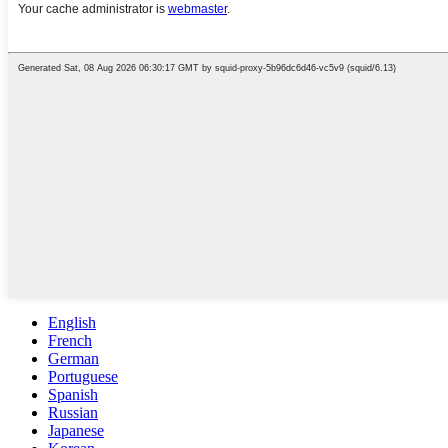
English
French
German
Portuguese
Spanish
Russian
Japanese