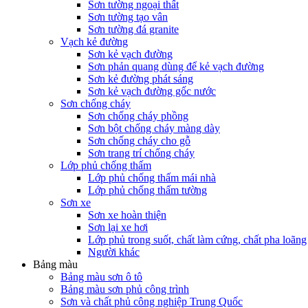
Sơn tường ngoại thất
Sơn tường tạo vân
Sơn tường đá granite
Vạch kẻ đường
Sơn kẻ vạch đường
Sơn phản quang dùng để kẻ vạch đường
Sơn kẻ đường phát sáng
Sơn kẻ vạch đường gốc nước
Sơn chống cháy
Sơn chống cháy phồng
Sơn bột chống cháy màng dày
Sơn chống cháy cho gỗ
Sơn trang trí chống cháy
Lớp phủ chống thấm
Lớp phủ chống thấm mái nhà
Lớp phủ chống thấm tường
Sơn xe
Sơn xe hoàn thiện
Sơn lại xe hơi
Lớp phủ trong suốt, chất làm cứng, chất pha loãng
Người khác
Bảng màu
Bảng màu sơn ô tô
Bảng màu sơn phủ công trình
Sơn và chất phủ công nghiệp Trung Quốc