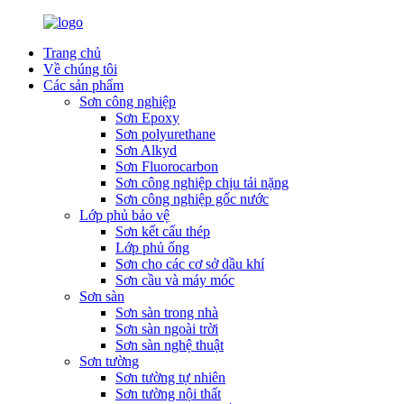
Trang chủ
Về chúng tôi
Các sản phẩm
Sơn công nghiệp
Sơn Epoxy
Sơn polyurethane
Sơn Alkyd
Sơn Fluorocarbon
Sơn công nghiệp chịu tải nặng
Sơn công nghiệp gốc nước
Lớp phủ bảo vệ
Sơn kết cấu thép
Lớp phủ ống
Sơn cho các cơ sở dầu khí
Sơn cầu và máy móc
Sơn sàn
Sơn sàn trong nhà
Sơn sàn ngoài trời
Sơn sàn nghệ thuật
Sơn tường
Sơn tường tự nhiên
Sơn tường nội thất