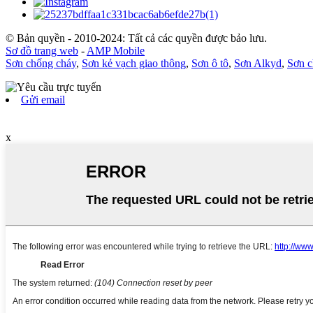
© Bản quyền - 2010-2024: Tất cả các quyền được bảo lưu.
Sơ đồ trang web
-
AMP Mobile
Sơn chống cháy
,
Sơn kẻ vạch giao thông
,
Sơn ô tô
,
Sơn Alkyd
,
Sơn c
Gửi email
x