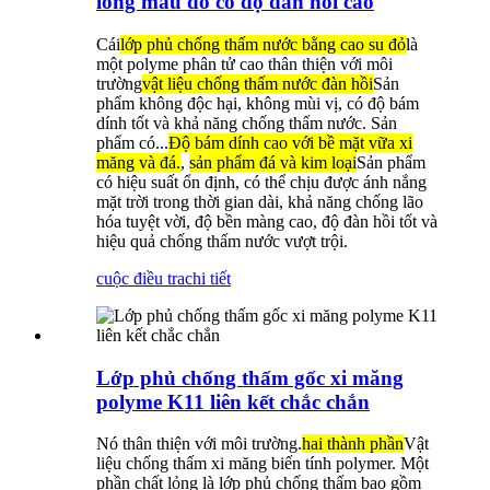
lỏng màu đỏ có độ đàn hồi cao
Cái
lớp phủ chống thấm nước bằng cao su đỏ
là
một polyme phân tử cao thân thiện với môi
trường
vật liệu chống thấm nước đàn hồi
Sản
phẩm không độc hại, không mùi vị, có độ bám
dính tốt và khả năng chống thấm nước. Sản
phẩm có...
Độ bám dính cao với bề mặt vữa xi
măng và đá.
,
sản phẩm đá và kim loại
Sản phẩm
có hiệu suất ổn định, có thể chịu được ánh nắng
mặt trời trong thời gian dài, khả năng chống lão
hóa tuyệt vời, độ bền màng cao, độ đàn hồi tốt và
hiệu quả chống thấm nước vượt trội.
cuộc điều tra
chi tiết
Lớp phủ chống thấm gốc xi măng
polyme K11 liên kết chắc chắn
Nó thân thiện với môi trường.
hai thành phần
Vật
liệu chống thấm xi măng biến tính polymer. Một
phần chất lỏng là lớp phủ chống thấm bao gồm