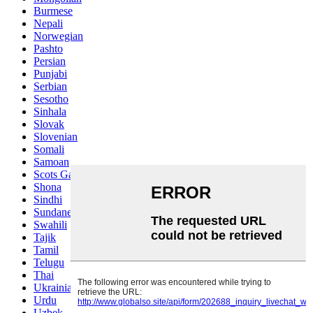
Burmese
Nepali
Norwegian
Pashto
Persian
Punjabi
Serbian
Sesotho
Sinhala
Slovak
Slovenian
Somali
Samoan
Scots Gaelic
Shona
Sindhi
Sundanese
Swahili
Tajik
Tamil
Telugu
Thai
Ukrainian
Urdu
Uzbek