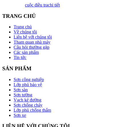
cuộc điều tra
chi tiết
TRANG CHỦ
Trang chủ
Về chúng tôi
Liên hệ với chúng tôi
Tham quan nhà máy
Câu hỏi thường gặp
Các sản phẩm
Tin tức
SẢN PHẨM
Sơn công nghiệp
Lớp phủ bảo vệ
Sơn sàn
Sơn tường
Vạch kẻ đường
Sơn chống cháy
Lớp phủ chống thấm
Sơn xe
LIÊN HỆ VỚI CHÚNG TÔI