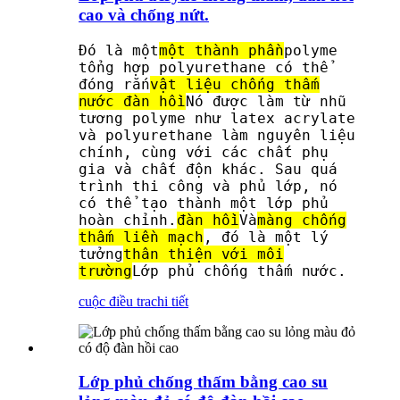
cao và chống nứt.
Đó là một
một thành phần
polyme
tổng hợp polyurethane có thể
đóng rắn
vật liệu chống thấm
nước đàn hồi
Nó được làm từ nhũ
tương polyme như latex acrylate
và polyurethane làm nguyên liệu
chính, cùng với các chất phụ
gia và chất độn khác. Sau quá
trình thi công và phủ lớp, nó
có thể tạo thành một lớp phủ
hoàn chỉnh.
đàn hồi
Và
màng chống
thấm liền mạch
, đó là một lý
tưởng
thân thiện với môi
trường
Lớp phủ chống thấm nước.
cuộc điều tra
chi tiết
Lớp phủ chống thấm bằng cao su