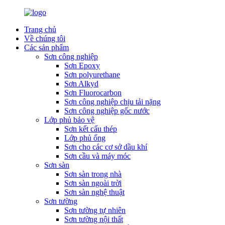
Trang chủ
Về chúng tôi
Các sản phẩm
Sơn công nghiệp
Sơn Epoxy
Sơn polyurethane
Sơn Alkyd
Sơn Fluorocarbon
Sơn công nghiệp chịu tải nặng
Sơn công nghiệp gốc nước
Lớp phủ bảo vệ
Sơn kết cấu thép
Lớp phủ ống
Sơn cho các cơ sở dầu khí
Sơn cầu và máy móc
Sơn sàn
Sơn sàn trong nhà
Sơn sàn ngoài trời
Sơn sàn nghệ thuật
Sơn tường
Sơn tường tự nhiên
Sơn tường nội thất