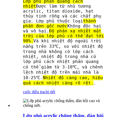
Lớp phủ phản quang cách
nhiệt
Được làm từ nhũ tương
acrylic, titan dioxide, hạt
thủy tinh rỗng và các chất phụ
gia. Lớp phủ thuộc loại
thành
phần đơn gốc nước
Không độc hại
và vô hại.
Độ phản xạ nhiệt mặt
trời của lớp phủ có thể đạt tới
90%.
Và khi nhiệt độ ngoài trời
nắng trên 33℃, so với nhiệt độ
trong nhà không có lớp cách
nhiệt, nhiệt độ trong nhà có
lớp phủ cách nhiệt phản quang
có thể giảm từ 3-10℃, và chênh
lệch nhiệt độ trên mái nhà là
10-25℃.
Nhiệt độ càng cao, hiệu
quả cách nhiệt càng rõ rệt.
.
cuộc điều tra
chi tiết
Lớp phủ acrylic chống thấm, đàn hồi