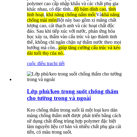
polymer cao cấp nhập khẩu và các chất phụ gia
khác nhau, có đặc tính...
độ bám dính cao
,
tính
linh hoạt
,
khả năng chống nấm mốc
Và
khả năng
chống mài mòn
Bột này bao gồm xi măng chất
lượng cao, cát thạch anh và các hoạt chất độc
đáo. Sau khi tiếp xúc với nước, phản ứng hóa
học xảy ra, thấm vào cấu trúc và tạo thành tinh
thể, không chỉ ngăn chặn sự thấm nước theo mọi
hướng mà còn...
giúp tăng cường cấu trúc và kéo
dài tuổi thọ của nó.
.
cuộc điều tra
chi tiết
Lớp phủ/keo trong suốt chống thấm
cho tường trong và ngoài
Keo chống thấm trong suốt là một loại keo dán
màng chống thấm mới được phát triển bằng cách
sử dụng chất đồng trùng hợp polymer đặc biệt
làm nguyên liệu cơ bản và nhiều chất phụ gia cải
tiến, có màu trong suốt.