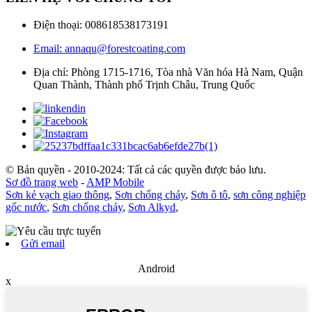
Điện thoại: 008618538173191
Email: annaqu@forestcoating.com
Địa chỉ: Phòng 1715-1716, Tòa nhà Văn hóa Hà Nam, Quận
Quan Thành, Thành phố Trịnh Châu, Trung Quốc
© Bản quyền - 2010-2024: Tất cả các quyền được bảo lưu.
Sơ đồ trang web
-
AMP Mobile
Sơn kẻ vạch giao thông
,
Sơn chống cháy
,
Sơn ô tô
,
sơn công nghiệp
gốc nước
,
Sơn chống cháy
,
Sơn Alkyd
,
Gửi email
Android
x