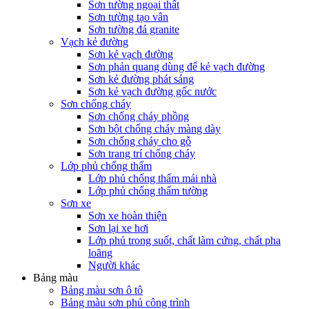
Sơn tường ngoại thất
Sơn tường tạo vân
Sơn tường đá granite
Vạch kẻ đường
Sơn kẻ vạch đường
Sơn phản quang dùng để kẻ vạch đường
Sơn kẻ đường phát sáng
Sơn kẻ vạch đường gốc nước
Sơn chống cháy
Sơn chống cháy phồng
Sơn bột chống cháy màng dày
Sơn chống cháy cho gỗ
Sơn trang trí chống cháy
Lớp phủ chống thấm
Lớp phủ chống thấm mái nhà
Lớp phủ chống thấm tường
Sơn xe
Sơn xe hoàn thiện
Sơn lại xe hơi
Lớp phủ trong suốt, chất làm cứng, chất pha
loãng
Người khác
Bảng màu
Bảng màu sơn ô tô
Bảng màu sơn phủ công trình