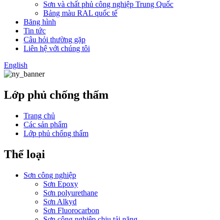
Sơn và chất phủ công nghiệp Trung Quốc
Bảng màu RAL quốc tế
Băng hình
Tin tức
Câu hỏi thường gặp
Liên hệ với chúng tôi
English
Lớp phủ chống thấm
Trang chủ
Các sản phẩm
Lớp phủ chống thấm
Thể loại
Sơn công nghiệp
Sơn Epoxy
Sơn polyurethane
Sơn Alkyd
Sơn Fluorocarbon
Sơn công nghiệp chịu tải nặng