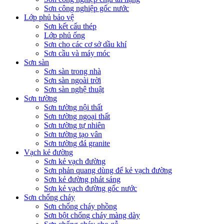
Sơn công nghiệp gốc nước
Lớp phủ bảo vệ
Sơn kết cấu thép
Lớp phủ ống
Sơn cho các cơ sở dầu khí
Sơn cầu và máy móc
Sơn sàn
Sơn sàn trong nhà
Sơn sàn ngoài trời
Sơn sàn nghệ thuật
Sơn tường
Sơn tường nội thất
Sơn tường ngoại thất
Sơn tường tự nhiên
Sơn tường tạo vân
Sơn tường đá granite
Vạch kẻ đường
Sơn kẻ vạch đường
Sơn phản quang dùng để kẻ vạch đường
Sơn kẻ đường phát sáng
Sơn kẻ vạch đường gốc nước
Sơn chống cháy
Sơn chống cháy phồng
Sơn bột chống cháy màng dày