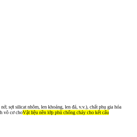
 nở, sợi silicat nhôm, len khoáng, len đá, v.v.), chất phụ gia hóa
nh vô cơ cho
Vật liệu nền lớp phủ chống cháy cho kết cấu