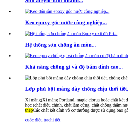
Sơn acrylic khô nhanh...
Keo epoxy gốc nước công nghiệp...
Hệ thống sơn chống ăn mòn...
Khả năng chống gỉ và độ bám dính cao...
Lớp phủ bột màng dày chống chịu thời tiết
Xi măng
(Xi măng Portland, magie clorua hoặc chất kết dính
học (chất điều chỉnh, chất làm cứng, chất chống thấm nư
thép
Các chất kết dính vô cơ thường được sử dụng bao gồm
cuộc điều tra
chi tiết