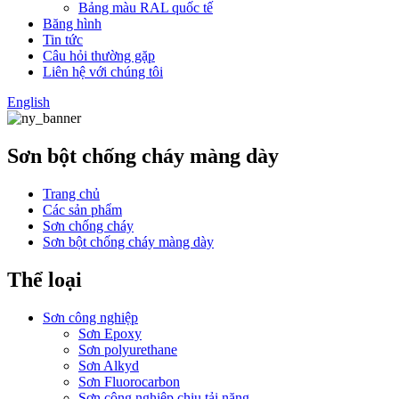
Bảng màu RAL quốc tế
Băng hình
Tin tức
Câu hỏi thường gặp
Liên hệ với chúng tôi
English
Sơn bột chống cháy màng dày
Trang chủ
Các sản phẩm
Sơn chống cháy
Sơn bột chống cháy màng dày
Thể loại
Sơn công nghiệp
Sơn Epoxy
Sơn polyurethane
Sơn Alkyd
Sơn Fluorocarbon
Sơn công nghiệp chịu tải nặng