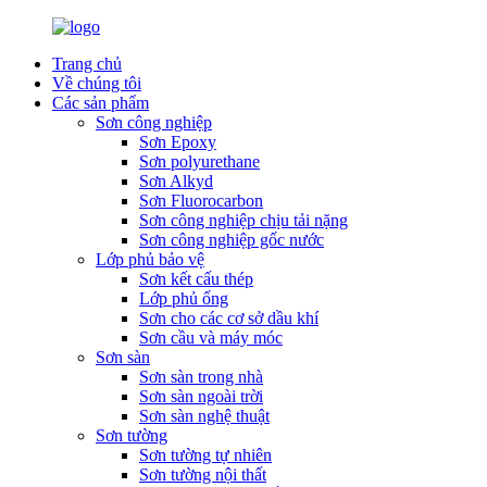
Trang chủ
Về chúng tôi
Các sản phẩm
Sơn công nghiệp
Sơn Epoxy
Sơn polyurethane
Sơn Alkyd
Sơn Fluorocarbon
Sơn công nghiệp chịu tải nặng
Sơn công nghiệp gốc nước
Lớp phủ bảo vệ
Sơn kết cấu thép
Lớp phủ ống
Sơn cho các cơ sở dầu khí
Sơn cầu và máy móc
Sơn sàn
Sơn sàn trong nhà
Sơn sàn ngoài trời
Sơn sàn nghệ thuật
Sơn tường
Sơn tường tự nhiên
Sơn tường nội thất