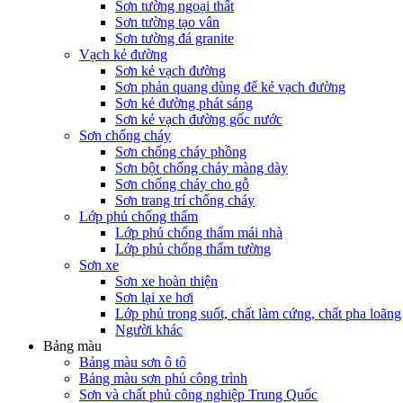
Sơn tường ngoại thất
Sơn tường tạo vân
Sơn tường đá granite
Vạch kẻ đường
Sơn kẻ vạch đường
Sơn phản quang dùng để kẻ vạch đường
Sơn kẻ đường phát sáng
Sơn kẻ vạch đường gốc nước
Sơn chống cháy
Sơn chống cháy phồng
Sơn bột chống cháy màng dày
Sơn chống cháy cho gỗ
Sơn trang trí chống cháy
Lớp phủ chống thấm
Lớp phủ chống thấm mái nhà
Lớp phủ chống thấm tường
Sơn xe
Sơn xe hoàn thiện
Sơn lại xe hơi
Lớp phủ trong suốt, chất làm cứng, chất pha loãng
Người khác
Bảng màu
Bảng màu sơn ô tô
Bảng màu sơn phủ công trình
Sơn và chất phủ công nghiệp Trung Quốc