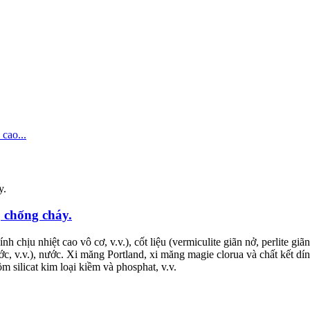
, chống cháy.
 chịu nhiệt cao vô cơ, v.v.), cốt liệu (vermiculite giãn nở, perlite giãn
ớc, v.v.), nước. Xi măng Portland, xi măng magie clorua và chất kết dí
 silicat kim loại kiềm và phosphat, v.v.