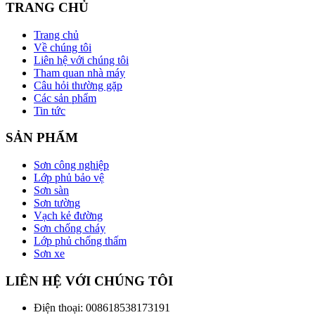
TRANG CHỦ
Trang chủ
Về chúng tôi
Liên hệ với chúng tôi
Tham quan nhà máy
Câu hỏi thường gặp
Các sản phẩm
Tin tức
SẢN PHẨM
Sơn công nghiệp
Lớp phủ bảo vệ
Sơn sàn
Sơn tường
Vạch kẻ đường
Sơn chống cháy
Lớp phủ chống thấm
Sơn xe
LIÊN HỆ VỚI CHÚNG TÔI
Điện thoại: 008618538173191