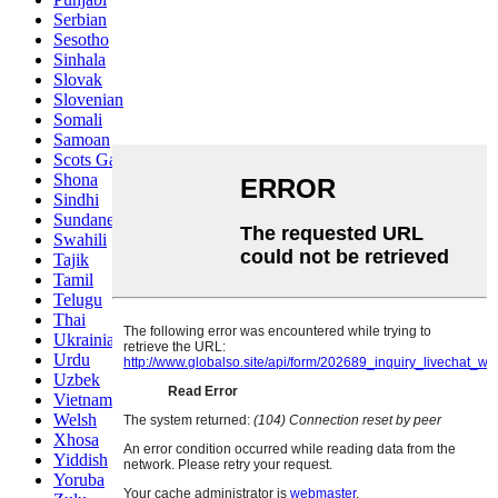
Serbian
Sesotho
Sinhala
Slovak
Slovenian
Somali
Samoan
Scots Gaelic
Shona
Sindhi
Sundanese
Swahili
Tajik
Tamil
Telugu
Thai
Ukrainian
Urdu
Uzbek
Vietnamese
Welsh
Xhosa
Yiddish
Yoruba