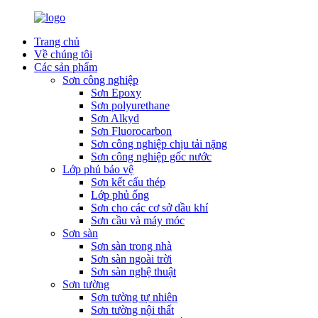
Trang chủ
Về chúng tôi
Các sản phẩm
Sơn công nghiệp
Sơn Epoxy
Sơn polyurethane
Sơn Alkyd
Sơn Fluorocarbon
Sơn công nghiệp chịu tải nặng
Sơn công nghiệp gốc nước
Lớp phủ bảo vệ
Sơn kết cấu thép
Lớp phủ ống
Sơn cho các cơ sở dầu khí
Sơn cầu và máy móc
Sơn sàn
Sơn sàn trong nhà
Sơn sàn ngoài trời
Sơn sàn nghệ thuật
Sơn tường
Sơn tường tự nhiên
Sơn tường nội thất