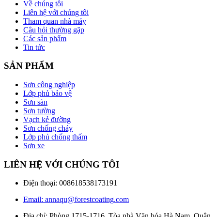
Về chúng tôi
Liên hệ với chúng tôi
Tham quan nhà máy
Câu hỏi thường gặp
Các sản phẩm
Tin tức
SẢN PHẨM
Sơn công nghiệp
Lớp phủ bảo vệ
Sơn sàn
Sơn tường
Vạch kẻ đường
Sơn chống cháy
Lớp phủ chống thấm
Sơn xe
LIÊN HỆ VỚI CHÚNG TÔI
Điện thoại: 008618538173191
Email: annaqu@forestcoating.com
Địa chỉ: Phòng 1715-1716, Tòa nhà Văn hóa Hà Nam, Quận