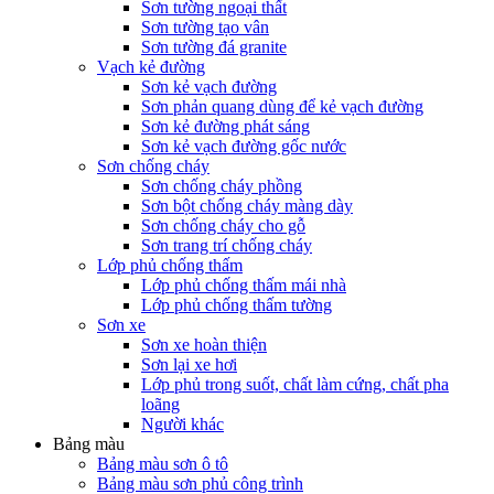
Sơn tường ngoại thất
Sơn tường tạo vân
Sơn tường đá granite
Vạch kẻ đường
Sơn kẻ vạch đường
Sơn phản quang dùng để kẻ vạch đường
Sơn kẻ đường phát sáng
Sơn kẻ vạch đường gốc nước
Sơn chống cháy
Sơn chống cháy phồng
Sơn bột chống cháy màng dày
Sơn chống cháy cho gỗ
Sơn trang trí chống cháy
Lớp phủ chống thấm
Lớp phủ chống thấm mái nhà
Lớp phủ chống thấm tường
Sơn xe
Sơn xe hoàn thiện
Sơn lại xe hơi
Lớp phủ trong suốt, chất làm cứng, chất pha
loãng
Người khác
Bảng màu
Bảng màu sơn ô tô
Bảng màu sơn phủ công trình