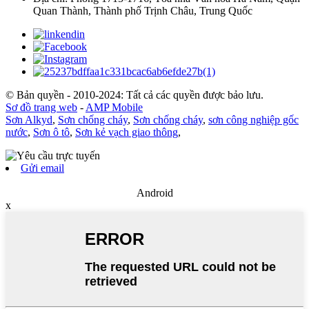
Quan Thành, Thành phố Trịnh Châu, Trung Quốc
© Bản quyền - 2010-2024: Tất cả các quyền được bảo lưu.
Sơ đồ trang web
-
AMP Mobile
Sơn Alkyd
,
Sơn chống cháy
,
Sơn chống cháy
,
sơn công nghiệp gốc
nước
,
Sơn ô tô
,
Sơn kẻ vạch giao thông
,
Gửi email
Android
x