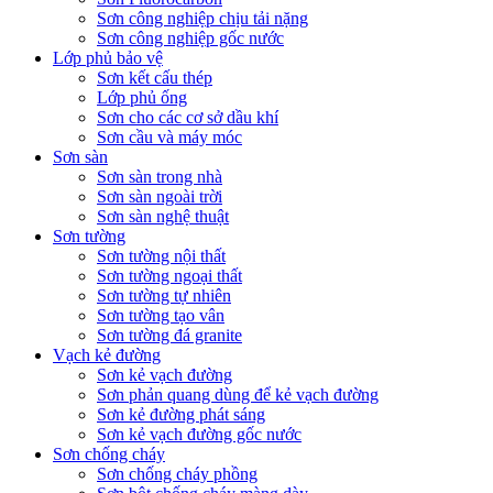
Sơn công nghiệp chịu tải nặng
Sơn công nghiệp gốc nước
Lớp phủ bảo vệ
Sơn kết cấu thép
Lớp phủ ống
Sơn cho các cơ sở dầu khí
Sơn cầu và máy móc
Sơn sàn
Sơn sàn trong nhà
Sơn sàn ngoài trời
Sơn sàn nghệ thuật
Sơn tường
Sơn tường nội thất
Sơn tường ngoại thất
Sơn tường tự nhiên
Sơn tường tạo vân
Sơn tường đá granite
Vạch kẻ đường
Sơn kẻ vạch đường
Sơn phản quang dùng để kẻ vạch đường
Sơn kẻ đường phát sáng
Sơn kẻ vạch đường gốc nước
Sơn chống cháy
Sơn chống cháy phồng