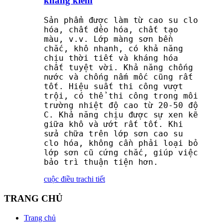
kháng kiềm
Sản phẩm được làm từ cao su clo
hóa, chất dẻo hóa, chất tạo
màu, v.v. Lớp màng sơn bền
chắc, khô nhanh, có khả năng
chịu thời tiết và kháng hóa
chất tuyệt vời. Khả năng chống
nước và chống nấm mốc cũng rất
tốt. Hiệu suất thi công vượt
trội, có thể thi công trong môi
trường nhiệt độ cao từ 20-50 độ
C. Khả năng chịu được sự xen kẽ
giữa khô và ướt rất tốt. Khi
sửa chữa trên lớp sơn cao su
clo hóa, không cần phải loại bỏ
lớp sơn cũ cứng chắc, giúp việc
bảo trì thuận tiện hơn.
cuộc điều tra
chi tiết
TRANG CHỦ
Trang chủ